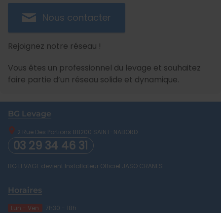
Nous contacter
Rejoignez notre réseau !
Vous êtes un professionnel du levage et souhaitez
faire partie d’un réseau solide et dynamique.
BG Levage
2 Rue Des Portions
88200
SAINT-NABORD
03 29 34 46 31
BG LEVAGE devient Installateur Officiel JASO CRANES
Horaires
Lun - Ven
7h30 - 18h