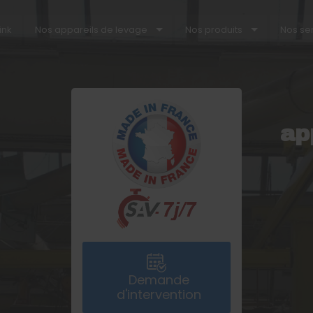
ink
Nos appareils de levage
Nos produits
Nos se
ap
Demande
d'intervention