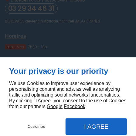
2 Rue Des Portions
88200
SAINT-NABORD
03 29 34 46 31
BG LEVAGE devient Installateur Officiel JASO CRANES
Horaires
Lun - Ven
7h30 - 18h
À propos
Your privacy is our priority
Qui sommes-nous
Mentions légales
Contactez-nous
Plan du site
We use Cookies to improve user experience by
personalising content and ads, as well as analyzing
Suivez nous
traffic and optimizing social networks functionalities.
By clicking "I Agree" you consent to the use of Cookies
from our partners
Google
Facebook
.
I AGREE
Customize
Creation de site